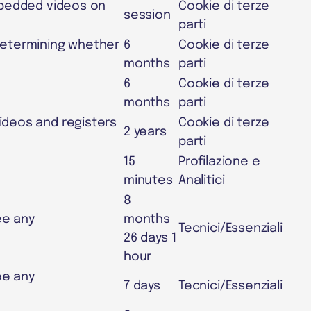
mbedded videos on
Cookie di terze
session
parti
determining whether
6
Cookie di terze
months
parti
6
Cookie di terze
months
parti
ideos and registers
Cookie di terze
2 years
parti
15
Profilazione e
minutes
Analitici
8
ee any
months
Tecnici/Essenziali
26 days 1
hour
ee any
7 days
Tecnici/Essenziali