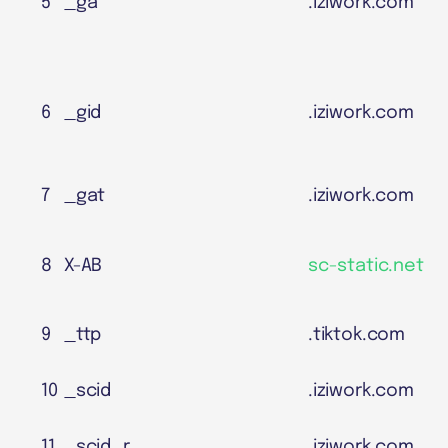
5
_ga
.iziwork.com
6
_gid
.iziwork.com
7
_gat
.iziwork.com
8
X-AB
sc-static.net
9
_ttp
.tiktok.com
10
_scid
.iziwork.com
11
_scid_r
.iziwork.com