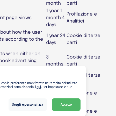
month
parti
1 year 1
Profilazione e
unt page views.
month 4
Analitici
days
 about how the user
1 year 24
Cookie di terze
ds according to the
days
parti
nts when either on
3
Cookie di terze
book advertising
months
parti
our and activities
1 year 24
Cookie di terze
f the advertising.
days
parti
a con le preferenze manifestate nell’ambito dell’utilizzo
formazioni sono disponibili
qui
. Per impostare le Sue
 usage, events,
Profilazione e
performance and
never
Analitici
Scegli e personalizza
Accetto
 of people who visit
Profilazione e
never