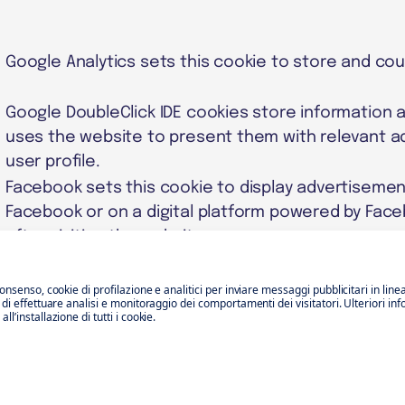
Google Analytics sets this cookie to store and co
Google DoubleClick IDE cookies store information
uses the website to present them with relevant a
user profile.
Facebook sets this cookie to display advertiseme
Facebook or on a digital platform powered by Face
after visiting the website.
Tiktok set this cookie to collect data about behavi
on the website and to measure the effectiveness o
consenso, cookie di profilazione e analitici per inviare messaggi pubblicitari in line
o di effettuare analisi e monitoraggio dei comportamenti dei visitatori. Ulteriori in
This cookie is set by Segment to help track visitor
l’installazione di tutti i cookie.
m
target marketing, and also measure application 
stability.
This cookie is set by Segment to count the number
m