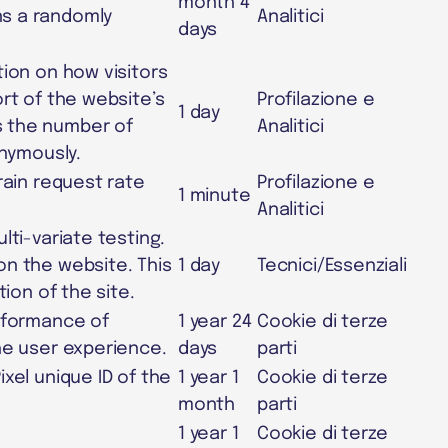
month 4
ns a randomly
Analitici
days
tion on how visitors
rt of the website’s
Profilazione e
1 day
s the number of
Analitici
onymously.
rain request rate
Profilazione e
1 minute
Analitici
lti-variate testing.
on the website. This
1 day
Tecnici/Essenziali
tion of the site.
erformance of
1 year 24
Cookie di terze
he user experience.
days
parti
xel unique ID of the
1 year 1
Cookie di terze
month
parti
1 year 1
Cookie di terze