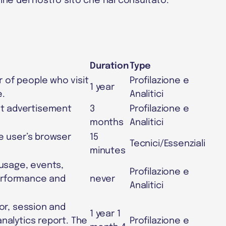
gine del nostro sito che hai consultato.
Duration
Type
 of people who visit
Profilazione e
1 year
e.
Analitici
nt advertisement
3
Profilazione e
months
Analitici
he user’s browser
15
Tecnici/Essenziali
minutes
 usage, events,
Profilazione e
performance and
never
Analitici
tor, session and
1 year 1
nalytics report. The
Profilazione e