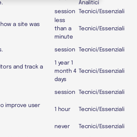
e.
Analitici
session
Tecnici/Essenziali
less
 how a site was
than a
Tecnici/Essenziali
minute
s.
session
Tecnici/Essenziali
1 year 1
itors and track a
month 4
Tecnici/Essenziali
days
session
Tecnici/Essenziali
 to improve user
1 hour
Tecnici/Essenziali
never
Tecnici/Essenziali