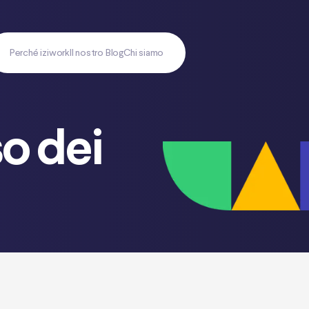
Perché iziwork
Il nostro Blog
Chi siamo
so dei