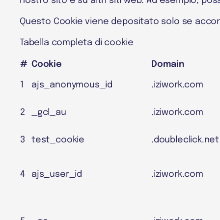
nostro sito e su altri siti web. Ad esempio, po
Questo Cookie viene depositato solo se acconse
Tabella completa di cookie
#
Cookie
Domain
1
ajs_anonymous_id
.iziwork.com
2
_gcl_au
.iziwork.com
3
test_cookie
.doubleclick.net
4
ajs_user_id
.iziwork.com