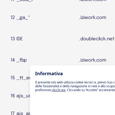
12
_ga_*
.iziwork.com
13
IDE
.doubleclick.net
14
_fbp
.iziwork.com
Informativa
15
_tt_enable_cookie
.iziwork.com
Il presente sito web utilizza cookie tecnici e, previo Suo 
delle funzionalità e della navigazione in rete e allo scop
preferenze
clicchi qui
. Cliccando su “Accetto” acconsente al
16
ajs_user_id
jobs.iziwork.co
17
ajs_anonymous_id
jobs.iziwork.co