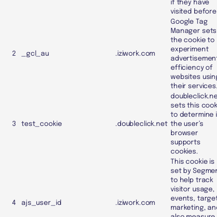
if they have
visited before
Google Tag
Manager sets
the cookie to
experiment
2
_gcl_au
.iziwork.com
advertisemen
efficiency of
websites usin
their services
doubleclick.n
sets this cook
to determine i
3
test_cookie
.doubleclick.net
the user’s
browser
supports
cookies.
This cookie is
set by Segme
to help track
visitor usage,
events, targe
4
ajs_user_id
.iziwork.com
marketing, an