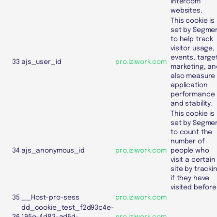
Intercom
websites.
This cookie is
set by Segme
to help track
visitor usage,
events, targe
33
ajs_user_id
pro.iziwork.com
marketing, an
also measure
application
performance
and stability.
This cookie is
set by Segme
to count the
number of
34
ajs_anonymous_id
pro.iziwork.com
people who
visit a certain
site by tracki
if they have
visited before
35
__Host-pro-sess
pro.iziwork.com
dd_cookie_test_f2d93c4e-