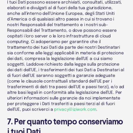
I tuoi
Dati
possono essere archiviati, consultati, utilizzati,
elaborati e divulgati al di fuori della tua giurisdizione,
anche all’interno dell’Unione Europea, degli Stati Uniti
d’America o di qualsiasi altro paese in cui si trovano i
nostri
Responsabili del trattamento
e i nostri
sub-
Responsabili del Trattamento
, o dove possono essere
ospitati i loro server o le loro infrastrutture di cloud
computing. Ci adoperiamo per garantire che il
trattamento dei tuoi
Dati
da parte dei nostri Destinatari
sia conforme alle leggi applicabili in materia di protezione
dei dati, compresa la legislazione dell’UE a cui siamo
soggetti. Laddove richiesto dalla legge sulla protezione
dei dati dell’UE, i trasferimenti dei tuoi
Dati
a Destinatari al
di fuori dell’UE saranno soggetti a garanzie adeguate
(come le clausole contrattuali standard dell’UE per i
trasferimenti di dati tra paesi dell’UE e paesi terzi), e/o ad
altre basi legali in conformità alla legislazione dell’UE. Per
ulteriori informazioni sulle garanzie da noi implementate
per proteggere i
Dati
trasferiti a paesi terzi al di fuori
dell’UE, puoi scriverci a
privacy@iziwork.com
.
7. Per quanto tempo conserviamo
i tuoi Dati