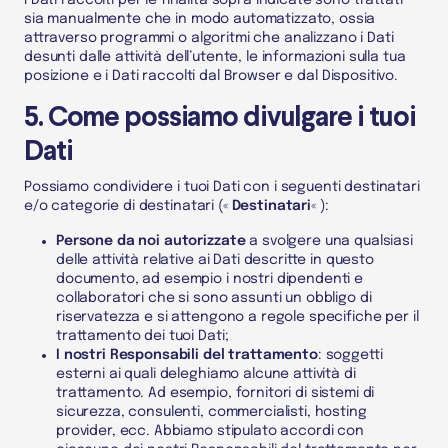
I
Dati
raccolti per le finalità sopra indicate sono trattati
sia manualmente che in modo automatizzato, ossia
attraverso programmi o algoritmi che analizzano i
Dati
desunti dalle attività dell’utente, le informazioni sulla tua
posizione e i
Dati
raccolti dal
Browser
e dal
Dispositivo
.
5. Come possiamo divulgare i tuoi
Dati
Possiamo condividere i tuoi
Dati
con i seguenti destinatari
e/o categorie di destinatari («
Destinatari
« ):
Persone da noi autorizzate
a svolgere una qualsiasi
delle attività relative ai
Dati
descritte in questo
documento, ad esempio i nostri dipendenti e
collaboratori che si sono assunti un obbligo di
riservatezza e si attengono a regole specifiche per il
trattamento dei tuoi
Dati
;
I nostri Responsabili del trattamento
: soggetti
esterni ai quali deleghiamo alcune attività di
trattamento. Ad esempio, fornitori di sistemi di
sicurezza, consulenti, commercialisti, hosting
provider, ecc. Abbiamo stipulato accordi con