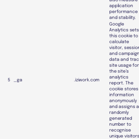
also measure
application
performance
and stability.
Google
Analytics set
this cookie to
calculate
visitor, sessio
and campaig
data and trac
site usage fo
the site’s
analytics
5
_ga
.iziwork.com
report. The
cookie stores
information
anonymously
and assigns 
randomly
generated
number to
recognise
unique visitors