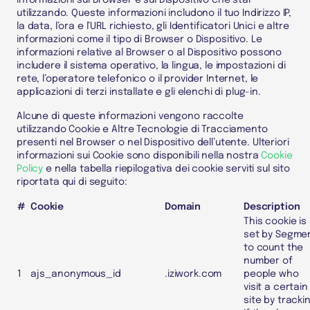
informazioni sul
Browser
e sul
Dispositivo
che stai
utilizzando. Queste informazioni includono il tuo
Indirizzo IP
,
la data, l’ora e l’URL richiesto, gli
Identificatori Unici
e altre
informazioni come il tipo di
Browser
o
Dispositivo
. Le
informazioni relative al
Browser
o al
Dispositivo
possono
includere il sistema operativo, la lingua, le impostazioni di
rete, l’operatore telefonico o il provider Internet, le
applicazioni di terzi installate e gli elenchi di plug-in.
Alcune di queste informazioni vengono raccolte
utilizzando
Cookie
e Altre Tecnologie di Tracciamento
presenti nel
Browser
o nel
Dispositivo
dell’utente. Ulteriori
informazioni sui
Cookie
sono disponibili nella nostra
Cookie
Policy
e nella tabella riepilogativa dei cookie serviti sul sito
riportata qui di seguito:
#
Cookie
Domain
Description
This cookie is
set by Segme
to count the
number of
1
ajs_anonymous_id
.iziwork.com
people who
visit a certain
site by tracki