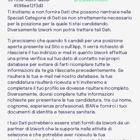
36
195e-4d83-ad6d-
pro.iziwork.com
4598ee12f3d3
Ti invitiamo a non fornire
Dati
che possono rientrare nelle
Speciali Categorie di Dati
se non strettamente necessario
per la posizione per la quale ti stai candidando.
Diversamente Iziwork non potrà trattare tali
Dati
.
Ti precisiamo che quando ti candidi per una posizione
aperta presente sul
Sito o sull’App
, ti verrà richiesto di
rilasciare il tuo indirizzo e-mail in quanto Iziwork effettua
una prima verifica sul tuo dato di
contatto nei propri
database per evitare di farti ricompilare tutte le
informazioni da te già rilasciate precedentemente. Se
risulterà la tua e-mail nel nostro database, la tua
candidatura risulterà ricevuta e ti inviteremo a
completare il tuo profilo se dovesse risultare incompleto
.
D
iversamente, dovrai compilare tutte informazioni
richieste per presentare la tua candidatura, tra cui nome,
cognome, esperienze professionali, IBAN e fornirci i tuoi
documenti di identità e tessera sanitaria.
I tuoi
Dati
potrebbero essere stati forniti da Iziwork da un
partner di Iziwork che la supporta nelle attività di
selezione e che potrebbe aver ricevuto la tua