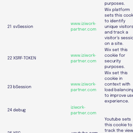
purposes.
Wix platform
sets this cook
to identify
www.iziwork-
21
svSession
unique visitor
partner.com
and track a
visitor’s sessi
on a site.
Wix set this
www.iziwork-
cookie for
22
XSRF-TOKEN
partner.com
security
purposes.
Wix set this
cookie in
www.iziwork-
context with
23
bSession
partner.com
load balancin
to improve us
experience.
iziwork-
24
debug
partner.com
Youtube sets
this cookie to
track the vie