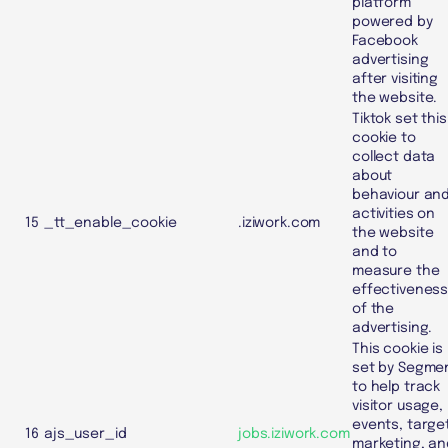
platform
powered by
Facebook
advertising
after visiting
the website.
Tiktok set this
cookie to
collect data
about
behaviour an
activities on
15
_tt_enable_cookie
.iziwork.com
the website
and to
measure the
effectivenes
of the
advertising.
This cookie is
set by Segme
to help track
visitor usage,
events, targe
16
ajs_user_id
jobs.iziwork.com
marketing, an