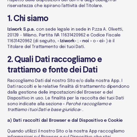
rispetto delle disposizioni del GDPR e degli obblighi di
riservatezza che ispirano l’attività del
Titolare
.
1. Chi siamo
Iziwork S.p.a.
con sede legale in sede in P.zza A. Olivetti,
20139 – Milano, Partita IVA 11631420962 e Codice Fiscale
11631420962
(di seguito, «
Iziwork
« ; «
noi
» o «
ci
« ) è il
Titolare del Trattamento
dei tuoi
Dati
.
2. Quali Dati raccogliamo e
trattiamo e fonte dei Dati
Raccogliamo
Dati
dal nostro
Sito e/o dalla nostra App
.
I
Dati
raccolti e le relative finalità di trattamento dipendono
dalla gestione delle impostazioni del
Browser
e del
Dispositivo
in uso.
Le finalità per la raccolta dei tuoi
Dati
sono indicate alla sezione «
Perché raccogliamo e
trattiamo i tuoi Dati e base giuridica
« .
a) Dati raccolti dal Browser e dal Dispositivo e Cookie
Quando utilizzi il nostro
Sito
o la nostra App
raccogliamo