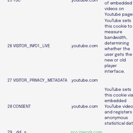
25
YSC
.youtube.com
of embedded
videos on
Youtube page
YouTube sets
this cookie to
measure
bandwidth,
determining
26
VISITOR_INFO1_LIVE
.youtube.com
whether the
user gets the
new or old
player
interface.
27
VISITOR_PRIVACY_METADATA
.youtube.com
YouTube sets
this cookie vi
embedded
28
CONSENT
.youtube.com
YouTube vide
and registers
anonymous
statistical dat
29
_dd_s
pro.iziwork.com