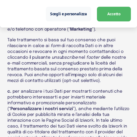
b.
per svolgere attività di marketing, come elaborare
indagini e ricerche di mercato anche tramite sondaggi
online, inviarti materiale informativo e promozionale e la
Scegli e personalizza
Accetto
newsletter di Iziwork, contattandoti via e-mail, sms,
notifiche push,
Pagine Social di Iziwork
, posta cartacea
e/o telefono con operatore (“
Marketing
”).
Tale trattamento si basa sul tuo consenso che puoi
rilasciare in calce ai
form
di raccolta
Dati
o in altre
occasioni e revocare in ogni momento contattandoci o
cliccando il pulsante
unsubscribe
nel
footer
delle nostre
e-mail commerciali, senza pregiudicare la liceità del
trattamento basata sul consenso prestato prima della
revoca. Puoi anche opporti all’impiego solo di alcuni dei
mezzi di contatto utilizzati (opt-out selettivo).
c.
per analizzare i tuoi
Dati
per mostrarti contenuti che
potrebbero interessarti e per inviarti materiale
informativo e promozionale personalizzato
(“
Personalizzare i nostri servizi
”), anche mediante
l’utilizzo
di
Cookie
per pubblicità mirata e l’analisi della tua
interazione con le
Pagine Social di Iziwork
.
In tale ultimo
caso, il trattamento dei tuoi
Dati
viene svolto da Iziwork in
qualità di co-titolare del trattamento con il provider del