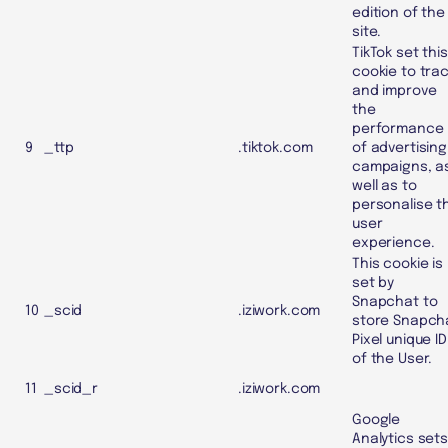
edition of the
site.
TikTok set this
cookie to tra
and improve
the
performance
9
_ttp
.tiktok.com
of advertising
campaigns, a
well as to
personalise t
user
experience.
This cookie is
set by
Snapchat to
10
_scid
.iziwork.com
store Snapch
Pixel unique ID
of the User.
11
_scid_r
.iziwork.com
Google
Analytics set