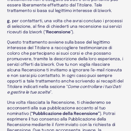
essere liberamente effettuato dal
Titolare
. Tale
trattamento si basa sul legittimo interesse di Iziwork.
g.
per contattarti, una volta che avrai concluso i processi
di selezione, al fine di chiederti una recensione sui servizi
ricevuti da Iziwork (“
Recensione
”).
Questo trattamento avviene sulla base del legittimo
interesse del
Titolare
a raccogliere testimonianze di
coloro che partecipano ai suoi corsi e che possano
promuovere, tramite la descrizione della loro esperienza, i
servizi offerti da Iziwork. Ove tu non voglia rilasciare
alcuna Recensione ti invitiamo a ignorare l’e-mail ricevuta
e non sarai più contattato. In ogni caso puoi sempre
opporti a tale trattamento anche scrivendo ai recapiti del
Titolare
indicati nella sezione “
Come controllare i tuoi Dati
e gestire le tue scelte
”.
Una volta rilasciata la Recensione, ti chiederemo se
acconsenti alla sua pubblicazione accanto al tuo
nominativo (
“Pubblicazione della Recensione”
). Potrai
esprimere il tuo consenso alla
Pubblicazione della
Recensione mediante il
form
inviato con la richiesta di
Recensione. Ove tu non acconsenta, invece, la