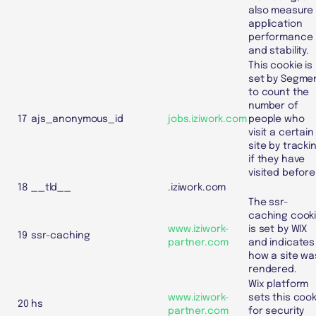
also measure
application
performance
and stability.
This cookie is
set by Segme
to count the
number of
17
ajs_anonymous_id
jobs.iziwork.com
people who
visit a certain
site by tracki
if they have
visited before
18
__tld__
.iziwork.com
The ssr-
caching cook
www.iziwork-
is set by WIX
19
ssr-caching
partner.com
and indicates
how a site wa
rendered.
Wix platform
www.iziwork-
sets this cook
20
hs
partner.com
for security