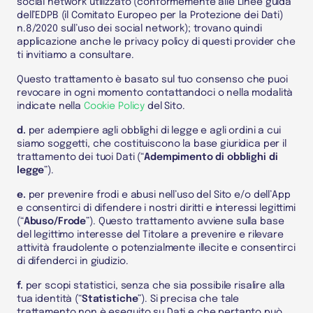
social network utilizzato (conformemente alle Linee guida
dell’EDPB (il Comitato Europeo per la Protezione dei Dati)
n.8/2020 sull’uso dei social network); trovano quindi
applicazione anche le privacy policy di questi provider che
ti invitiamo a consultare.
Questo trattamento è basato sul tuo consenso che puoi
revocare in ogni momento contattandoci o nella modalità
indicate nella
Cookie Policy
del Sito.
d.
per adempiere agli obblighi di legge e agli ordini a cui
siamo soggetti, che costituiscono la base giuridica per il
trattamento dei tuoi
Dati
(“
Adempimento di obblighi di
legge
”).
e.
per prevenire frodi e abusi nell’uso del
Sito
e/o dell’App
e consentirci di difendere i nostri diritti e interessi legittimi
(“
Abuso/Frode
”). Questo trattamento avviene sulla base
del legittimo interesse del
Titolare
a prevenire e rilevare
attività fraudolente o potenzialmente illecite e consentirci
di difenderci in giudizio.
f.
per scopi statistici, senza che sia possibile risalire alla
tua identità (“
Statistiche
”). Si precisa che tale
trattamento non è eseguito su
Dati
e che pertanto può