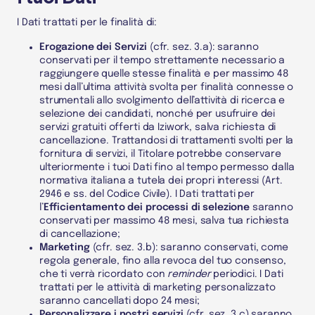
I
Dati
trattati per le finalità di:
Erogazione dei Servizi
(cfr. sez. 3.a): saranno
conservati per il tempo strettamente necessario a
raggiungere quelle stesse finalità e per massimo 48
mesi dall’ultima attività svolta per finalità connesse o
strumentali allo svolgimento dell’attività di ricerca e
selezione dei candidati, nonché per usufruire dei
servizi gratuiti offerti da Iziwork, salva richiesta di
cancellazione. Trattandosi di trattamenti svolti per la
fornitura di servizi, il
Titolare
potrebbe conservare
ulteriormente i tuoi
Dati
fino al tempo permesso dalla
normativa italiana a tutela dei propri interessi (Art.
2946 e ss. del Codice Civile). I Dati trattati per
l’
Efficientamento dei processi di selezione
saranno
conservati per massimo 48 mesi, salva tua richiesta
di cancellazione;
Marketing
(cfr. sez. 3.b): saranno conservati, come
regola generale, fino alla revoca del tuo consenso,
che ti verrà ricordato con
reminder
periodici. I Dati
trattati per le attività di marketing personalizzato
saranno cancellati dopo 24 mesi;
Personalizzare i nostri servizi
(cfr. sez. 3.c)
saranno