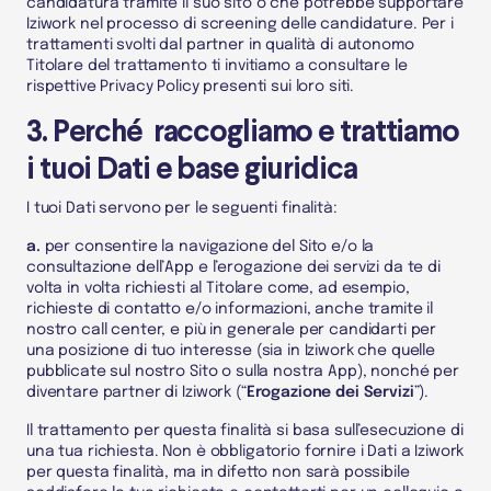
candidatura tramite il suo sito o che potrebbe supportare
Iziwork nel processo di screening delle candidature. Per i
trattamenti svolti dal partner in qualità di
autonomo
Titolare del trattamento
ti invitiamo a consultare le
rispettive Privacy Policy presenti sui loro siti.
3. Perché raccogliamo e trattiamo
i tuoi Dati e base giuridica
I tuoi
Dati
servono per le seguenti finalità:
a.
per consentire la navigazione del
Sito
e/o la
consultazione dell’App
e l’erogazione dei servizi da te di
volta in volta richiesti al
Titolare
come, ad esempio,
richieste di contatto e/o informazioni, anche tramite il
nostro call center, e più in generale per candidarti per
una posizione di tuo interesse (sia in Iziwork che quelle
pubblicate sul nostro
Sito o sulla nostra App
), nonché per
diventare partner di Iziwork (“
Erogazione dei Servizi
”).
Il trattamento per questa finalità si basa sull’esecuzione di
una tua richiesta. Non è obbligatorio fornire i
Dati
a Iziwork
per questa finalità, ma in difetto non sarà possibile