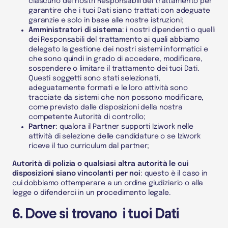
ciascuno dei nostri
Responsabili del trattamento
per
garantire che i tuoi
Dati
siano trattati con adeguate
garanzie e solo in base alle nostre istruzioni;
Amministratori di sistema
: i nostri dipendenti o quelli
dei
Responsabili del trattamento
ai quali abbiamo
delegato la gestione dei nostri sistemi informatici e
che sono quindi in grado di accedere, modificare,
sospendere o limitare il trattamento dei tuoi
Dati
.
Questi soggetti sono stati selezionati,
adeguatamente formati e le loro attività sono
tracciate da sistemi che non possono modificare,
come previsto dalle disposizioni della nostra
competente Autorità di controllo;
Partner
: qualora il Partner supporti Iziwork nelle
attività di selezione delle candidature o se Iziwork
riceve il tuo curriculum dal partner;
Autorità di polizia o qualsiasi altra autorità le cui
disposizioni siano vincolanti per noi
: questo è il caso in
cui dobbiamo ottemperare a un ordine giudiziario o alla
legge o difenderci in un procedimento legale.
6. Dove si trovano i tuoi Dati