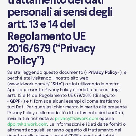
trattamento dei dati
personali ai sensi degli
artt. 13 e 14 del
Regolamento UE
2016/679 (“Privacy
Policy”)
Se stai leggendo questo documento («
Privacy Policy
« ), è
perché stai visitando il nostro sito web
(
www.iziwork.com/it/
“
Sito
”) o stai utilizzando la nostra
App.
La presente Privacy Policy è redatta ai sensi degli
artt. 13 e 14 del Regolamento UE 679/2016 (di seguito
«
GDPR
« ) e ti fornisce alcuni esempi di come trattiamo i
tuoi
Dati
. Per qualsiasi chiarimento in merito alla presente
Privacy Policy o alle modalità di trattamento dei tuoi
Dati
,
invia la tua richiesta a:
privacy@iziwork.com
oppure
dpo.it@iziwork.com
. Le informazioni e i
Dati
da te forniti o
altrimenti acquisiti saranno oggetto di trattamento nel