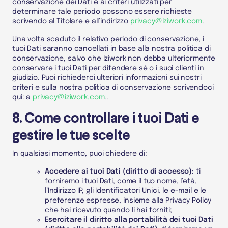
conservazione dei
Dati
e ai criteri utilizzati per
determinare tale periodo possono essere richieste
scrivendo al
Titolare
e all’indirizzo
privacy@iziwork.com
.
Una volta scaduto il relativo periodo di conservazione, i
tuoi
Dati
saranno cancellati in base alla nostra politica di
conservazione, salvo che Iziwork non debba ulteriormente
conservare i tuoi
Dati
per difendere sé o i suoi clienti in
giudizio. Puoi richiederci ulteriori informazioni sui nostri
criteri e sulla nostra politica di conservazione scrivendoci
qui: a
privacy@iziwork.com
..
8. Come controllare i tuoi Dati e
gestire le tue scelte
In qualsiasi momento, puoi chiedere di:
Accedere ai tuoi
Dati
(diritto di accesso):
ti
forniremo i tuoi
Dati
, come il tuo nome, l’età,
l’
Indirizzo IP
, gli
Identificatori Unici
, le e-mail e le
preferenze espresse, insieme alla Privacy Policy
che hai ricevuto quando li hai forniti;
Esercitare il diritto alla portabilità dei tuoi
Dati