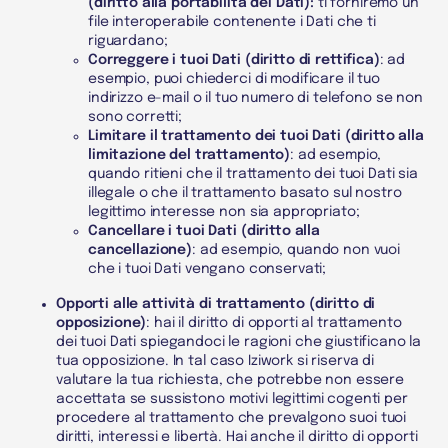
(diritto alla portabilità dei
Dati
):
ti forniremo un
file interoperabile contenente i
Dati
che ti
riguardano;
Correggere i tuoi
Dati
(diritto di rettifica)
: ad
esempio, puoi chiederci di modificare il tuo
indirizzo e-mail o il tuo numero di telefono se non
sono corretti;
Limitare il trattamento dei tuoi
Dati
(diritto alla
limitazione del trattamento)
: ad esempio,
quando ritieni che il trattamento dei tuoi
Dati
sia
illegale o che il trattamento basato sul nostro
legittimo interesse non sia appropriato;
Cancellare i tuoi
Dati
(diritto alla
cancellazione)
: ad esempio, quando non vuoi
che i tuoi
Dati
vengano conservati;
Opporti alle attività di trattamento (diritto di
opposizione)
: hai il diritto di opporti al trattamento
dei tuoi
Dati
spiegandoci le ragioni che giustificano la
tua opposizione. In tal caso Iziwork si riserva di
valutare la tua richiesta, che potrebbe non essere
accettata se sussistono motivi legittimi cogenti per
procedere al trattamento che prevalgono suoi tuoi
diritti, interessi e libertà. Hai anche il diritto di opporti