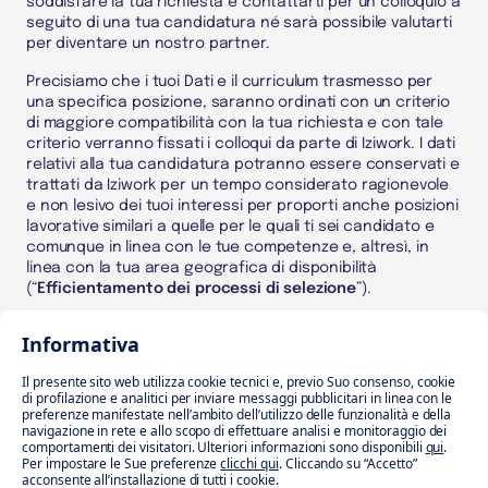
soddisfare la tua richiesta e contattarti per un colloquio a
seguito di una tua candidatura né sarà possibile valutarti
per diventare un nostro partner.
Precisiamo che i tuoi Dati e il curriculum trasmesso per
una specifica posizione, saranno ordinati con un criterio
di maggiore compatibilità con la tua richiesta e con tale
criterio verranno fissati i colloqui da parte di Iziwork. I dati
relativi alla tua candidatura potranno essere conservati e
trattati da Iziwork per un tempo considerato ragionevole
e non lesivo dei tuoi interessi per proporti anche posizioni
lavorative similari a quelle per le quali ti sei candidato e
comunque in linea con le tue competenze e, altresì, in
linea con la tua area geografica di disponibilità
(“
Efficientamento dei processi di selezione
”).
Tale trattamento si basa sull’ esecuzione del contratto
Informativa
con te. Tale attività potrà essere svolta fino a 48 mesi
dall’ultima attività svolta per finalità connesse o
Il presente sito web utilizza cookie tecnici e, previo Suo consenso, cookie
strumentali allo svolgimento dell’attività di ricerca e
di profilazione e analitici per inviare messaggi pubblicitari in linea con le
selezione dei candidati, nonché per usufruire dei servizi
preferenze manifestate nell’ambito dell’utilizzo delle funzionalità e della
navigazione in rete e allo scopo di effettuare analisi e monitoraggio dei
gratuiti offerti da Iziwork, salva richiesta di cancellazione
comportamenti dei visitatori. Ulteriori informazioni sono disponibili
qui
.
che potrai esercitare scrivendo a privacy@iziwork.com.
Per impostare le Sue preferenze
clicchi qui
. Cliccando su “Accetto”
acconsente all’installazione di tutti i cookie.