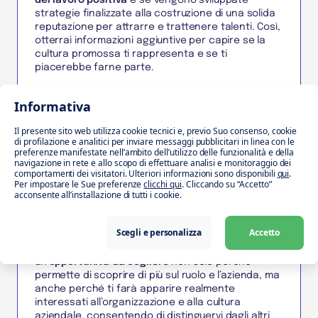
del lavoro positiva
e se vengono sviluppate
strategie finalizzate alla costruzione di una solida
reputazione per attrarre e trattenere talenti. Così,
otterrai informazioni aggiuntive per capire se la
cultura promossa ti rappresenta e se ti
piacerebbe farne parte.
3 ) Quali sono i progetti previsti per il
Informativa
prossimo anno?
Se vuoi avere indicazioni sugli obiettivi strategici a
Il presente sito web utilizza cookie tecnici e, previo Suo consenso, cookie
di profilazione e analitici per inviare messaggi pubblicitari in linea con le
medio termine, questa è la domanda giusta da
preferenze manifestate nell’ambito dell’utilizzo delle funzionalità e della
porre. Avrai modo di comprendere in maggior
navigazione in rete e allo scopo di effettuare analisi e monitoraggio dei
dettaglio
i progetti attuali
su cui si concentra
comportamenti dei visitatori. Ulteriori informazioni sono disponibili
qui
.
Per impostare le Sue preferenze
clicchi qui
. Cliccando su “Accetto”
l’azienda
e in che modo sta lavorando il team per
acconsente all’installazione di tutti i cookie.
raggiungerli. Grazie a questa domanda, potrai
avere una visione ancora più completa dell’azienda
e delle attività in cui verrai coinvolto.
Scegli e personalizza
Accetto
Per concludere, fare domande al colloquio è
un
’opportunità da cogliere
non solo perché
permette di scoprire di più sul ruolo e l’azienda, ma
anche perché ti farà apparire realmente
interessati all’organizzazione e alla cultura
aziendale, consentendo di distinguervi dagli altri