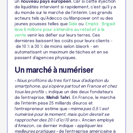
un
nouveau pays européen
. Car si cette injection
de liquidités intervient si rapidement, c’est qu’il y a
du monde sur le marché de l’intérim. Les grands
acteurs tels qu’Adecco ou Manpower ont vu des
jeunes pousses telles que
Side
ou
Emploi : Brigad
lève 6 millions pour s’étendre au retail et à la
vente
venir les défier sur leurs terres. Ces
dernières baissent les coûts pour leurs clients –
de 10 % à 30 % de moins selon Iziwork – en
automatisant un maximum de tâches et en se
passant d’agences physiques.
Un marché à numériser
« Nous profitons du très fort taux d’adoption du
smartphone, qui s’opère partout en France et chez
tous les profils »
, indique un des deux fondateurs
de l’entreprise,
Mehdi Tahri
. En France, le marché
de l’intérim pèse 25 milliards d’euros et
l’entrepreneur estime que
« même pas 0,5 % est
numérisé pour le moment, mais qu’on devrait se
rapprocher des 20 % d’ici 10 ans »
. Ancien employé
d’Amazon, ce dernier indique
« appliquer les
meilleures pratiques »
de l’entreprise américaine à