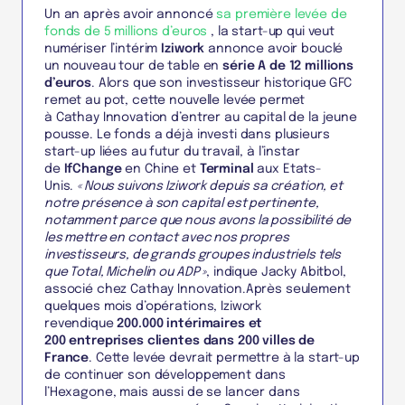
Un an après avoir annoncé
sa première levée de
fonds de 5 millions d’euros
, la start-up qui veut
numériser l’intérim
Iziwork
annonce avoir bouclé
un nouveau tour de table en
série A de 12 millions
d’euros
. Alors que son investisseur historique GFC
remet au pot, cette nouvelle levée permet
à Cathay Innovation d’entrer au capital de la jeune
pousse. Le fonds a déjà investi dans plusieurs
start-up liées au futur du travail, à l’instar
de
IfChange
en Chine et
Terminal
aux Etats-
Unis.
« Nous suivons Iziwork depuis sa création, et
notre présence à son capital est pertinente,
notamment parce que nous avons la possibilité de
les mettre en contact avec nos propres
investisseurs, de grands groupes industriels tels
que Total, Michelin ou ADP »
, indique Jacky Abitbol,
associé chez Cathay Innovation.Après seulement
quelques mois d’opérations, Iziwork
revendique
200.000 intérimaires et
200 entreprises clientes dans 200 villes de
France
. Cette levée devrait permettre à la start-up
de continuer son développement dans
l’Hexagone, mais aussi de se lancer dans