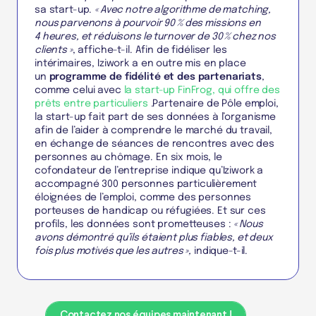
sa start-up.
« Avec notre algorithme de matching,
nous parvenons à pourvoir 90 % des missions en
4 heures, et réduisons le turnover de 30 % chez nos
clients »
, affiche-t-il. Afin de fidéliser les
intérimaires, Iziwork a en outre mis en place
un
programme de fidélité et des partenariats
,
comme celui avec
la start-up FinFrog, qui offre des
prêts entre particuliers
.Partenaire de Pôle emploi,
la start-up fait part de ses données à l’organisme
afin de l’aider à comprendre le marché du travail,
en échange de séances de rencontres avec des
personnes au chômage. En six mois, le
cofondateur de l’entreprise indique qu’Iziwork a
accompagné 300 personnes particulièrement
éloignées de l’emploi, comme des personnes
porteuses de handicap ou réfugiées. Et sur ces
profils, les données sont prometteuses :
« Nous
avons démontré qu’ils étaient plus fiables, et deux
fois plus motivés que les autres »,
indique-t-il.
Contactez nos équipes maintenant !