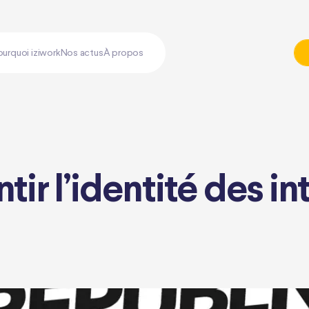
ourquoi iziwork
Nos actus
À propos
ntir l’identité des i