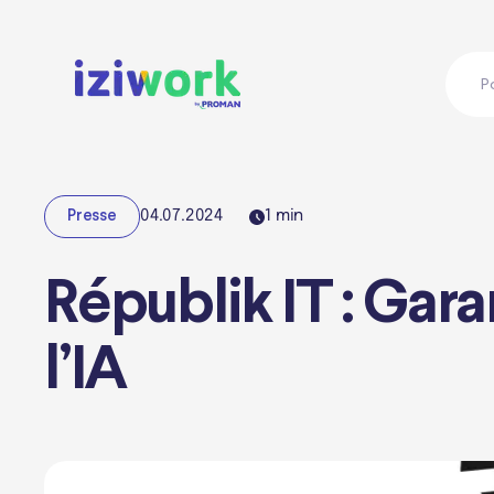
P
04.07.2024
1
min
Presse
Républik IT : Gara
l’IA