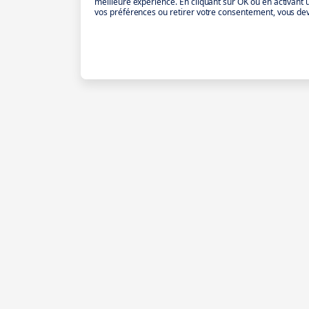
meilleure expérience. En cliquant sur OK ou en activant
vos préférences ou retirer votre consentement, vous dev
Intérimaire
Partner
Pourquoi iziwork
Pourquoi Partne
Pour de
À propos
Pourquoi l’intér
plus grands
Profils de partn
lendemains.