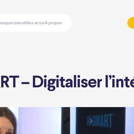
ourquoi iziwork
Nos actus
À propos
T – Digitaliser l’in