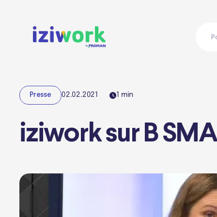
P
02.02.2021
1
min
Presse
iziwork sur B SMAR