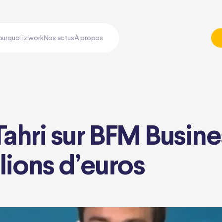
ourquoi iziwork
Nos actus
À propos
hri sur BFM Business
llions d’euros