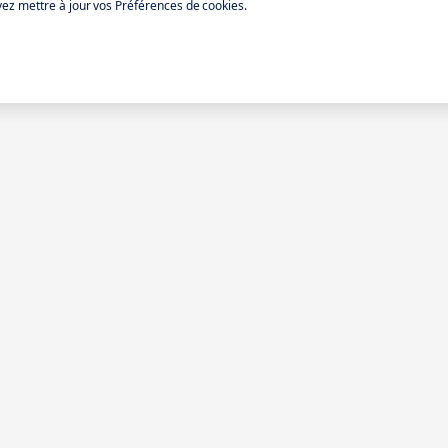
ez mettre à jour vos Préférences de cookies.
Entreprises
Problématiques
Soluti
r
Recrutez avec iziwork
Recrutement
Onsite
im ?
Nous contacter
Conformité
Centra
ers
Simplicité
Match
Fidélisation
Métier