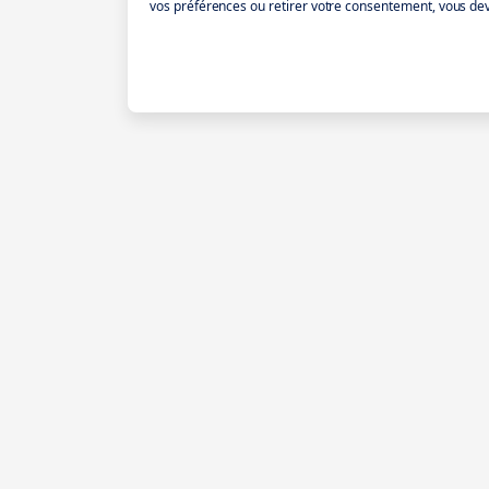
vos préférences ou retirer votre consentement, vous dev
Intérimaire
Partner
Pourquoi iziwork
Pourquoi Partne
Pour de
À propos
Pourquoi l’intér
plus grands
Profils de partn
lendemains.