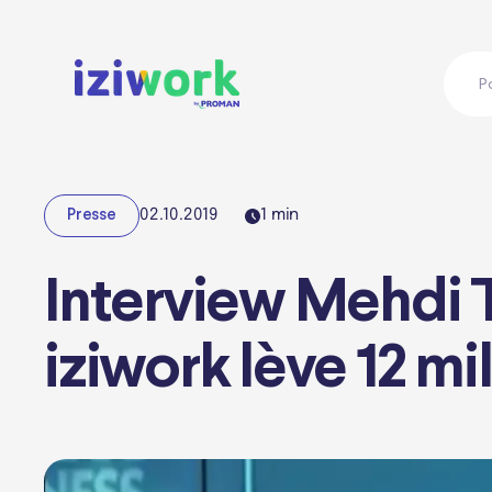
P
02.10.2019
1
min
Presse
Interview Mehdi Ta
iziwork lève 12 mi