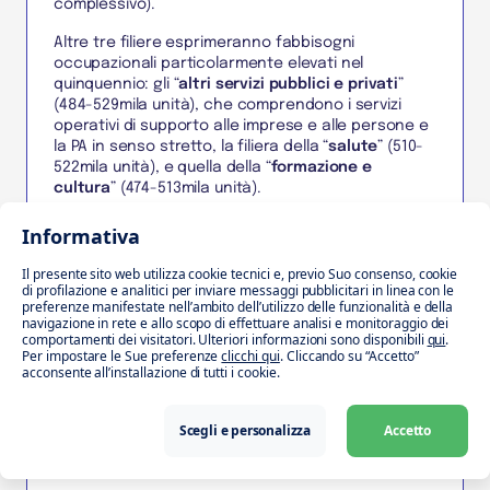
complessivo).
Altre tre filiere esprimeranno fabbisogni
occupazionali particolarmente elevati nel
quinquennio: gli “
altri servizi pubblici e privati
”
(484-529mila unità), che comprendono i servizi
operativi di supporto alle imprese e alle persone e
la PA in senso stretto, la filiera della “
salute
” (510-
522mila unità), e quella della “
formazione e
cultura
” (474-513mila unità).
Queste tre filiere sono quelle che fanno registrare
Informativa
i tassi di fabbisogno più elevati, compresi tra il 3,4%
e il 4,6% in media all’anno, a fronte di una media del
Il presente sito web utilizza cookie tecnici e, previo Suo consenso, cookie
di profilazione e analitici per inviare messaggi pubblicitari in linea con le
2,8-3,2% per l’insieme delle attività dei servizi e del
preferenze manifestate nell’ambito dell’utilizzo delle funzionalità e della
2,6-2,9% per la totalità delle attività economiche.
navigazione in rete e allo scopo di effettuare analisi e monitoraggio dei
comportamenti dei visitatori. Ulteriori informazioni sono disponibili
qui
.
E le professioni green?
Per impostare le Sue preferenze
clicchi qui
. Cliccando su “Accetto”
acconsente all’installazione di tutti i cookie.
Le transizioni green e digitale incideranno sulla
domanda di personale portando, da un lato, ad un
innalzamento delle competenze verdi e digitali,
Scegli e personalizza
Accetto
dall’altro, alla
nascita di nuove figure
professionali
.