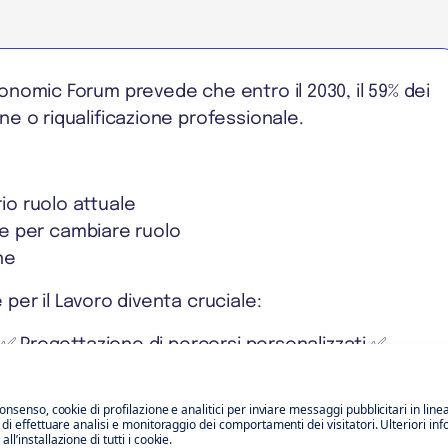
conomic Forum prevede che entro il 2030, il 59% dei
ne o riqualificazione professionale.
rio ruolo attuale
e per cambiare ruolo
ne
 per il Lavoro diventa cruciale:
ng ✅ Progettazione di percorsi personalizzati ✅
consenso, cookie di profilazione e analitici per inviare messaggi pubblicitari in line
chiedendo:
o di effettuare analisi e monitoraggio dei comportamenti dei visitatori. Ulteriori in
l’installazione di tutti i cookie.
nte?”