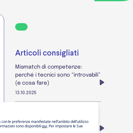
Articoli consigliati
Mismatch di competenze:
perché i tecnici sono “introvabili”
(e cosa fare)
13.10.2025
Decontribuzione Sud 2025–2029:
agevolazioni per le imprese del
a con le preferenze manifestate nell’ambito dell’utilizzo
formazioni sono disponibili
qui
. Per impostare le Sue
Mezzogiorno