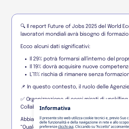
🔍 Il report Future of Jobs 2025 del World E
lavoratori mondiali avrà bisogno di formazio
Ecco alcuni dati significativi:
Il 29% potrà formarsi all’interno del prop
Il 19% dovrà acquisire nuove competenz
L’11% rischia di rimanere senza formazio
📌 In questo contesto, il ruolo delle Agenzie
✅ Organizzazione di corsi mirati di upskilli
Collaborazione attiva con le imprese
Informativa
Il presente sito web utilizza cookie tecnici e, previo Suo 
Abbiamo consultato la nostra community, 
delle funzionalità e della navigazione in rete e allo scop
preferenze
clicchi qui
. Cliccando su “Accetto” acconsente al
“Quale aspetto del reskilling ritieni più urge