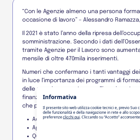
“Con le Agenzie almeno una persona format
occasione di lavoro” – Alessandro Ramazza,
Il 2021 è stato l’anno della ripresa dell’oc
somministrazione. Secondo i dati dell’Osserv
tramite Agenzie per il Lavoro sono aumentat
mensile di oltre 470mila inserimenti.
Numeri che confermano i tanti vantaggi dei 
in luce l’importanza dei programmi di forma
delle proprie competenze e l’inserimento p
Informativa
finanziato interamente dalle Agenzie per la
che permette di:
Il presente sito web utilizza cookie tecnici e, previo Suo 
delle funzionalità e della navigazione in rete e allo scop
preferenze
clicchi qui
. Cliccando su “Accetto” acconsente al
Acquisire conoscenze specifiche, in line
Aggiornare le proprie competenze
Qualificarsi professionalmente