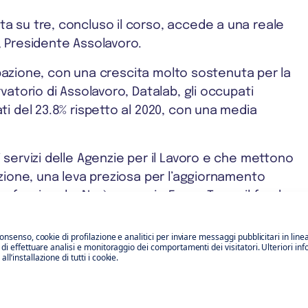
a su tre, concluso il corso, accede a una reale
 Presidente Assolavoro.
cupazione, con una crescita molto sostenuta per la
atorio di Assolavoro, Datalab, gli occupati
i del 23.8% rispetto al 2020, con una media
servizi delle Agenzie per il Lavoro e che mettono
zione, una leva preziosa per l’aggiornamento
rofessionale. Ne è esempio Forma.Temp, il fondo
 formazione dei lavoratori in somministrazione,
consenso, cookie di profilazione e analitici per inviare messaggi pubblicitari in line
o di effettuare analisi e monitoraggio dei comportamenti dei visitatori. Ulteriori in
l’installazione di tutti i cookie.
a con l’evoluzione delle richieste di mercato