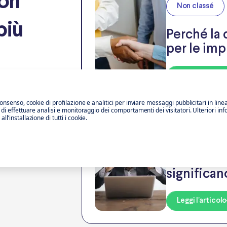
con
Non classé
più
Perché la 
per le im
Leggi l'articolo
consenso, cookie di profilazione e analitici per inviare messaggi pubblicitari in line
o di effettuare analisi e monitoraggio dei comportamenti dei visitatori. Ulteriori in
l’installazione di tutti i cookie.
Mondo del lav
Quiet quit
significa
Leggi l'articolo