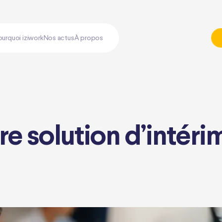
ourquoi iziwork
Nos actus
À propos
ure solution d’intéri