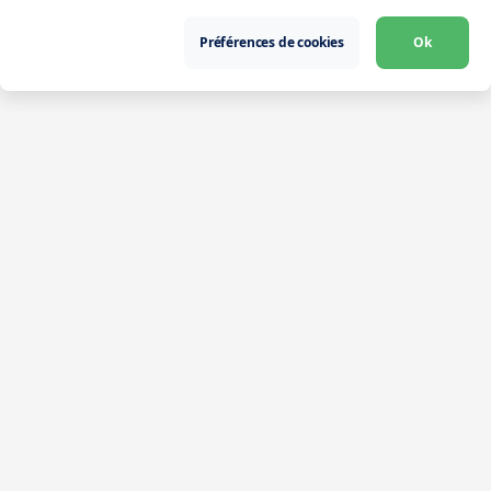
Préférences de cookies
Ok
Télécharger l’app
Intérimaire
Partner
Entreprises
Problématiques
Solutions
L'univers iziwork