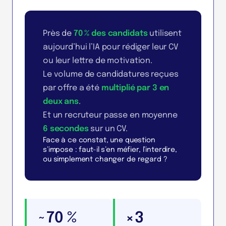
Près de
70 % des candidats
utilisent
aujourd’hui l’IA pour rédiger leur CV
ou leur lettre de motivation.
Le volume de candidatures reçues
par offre a été
multiplié par 3 en
deux ans
.
Et un recruteur passe en moyenne
6 secondes
sur un CV.
Face à ce constat, une question
s’impose : faut-il s’en méfier, l’interdire,
ou simplement changer de regard ?
~70 %
×3