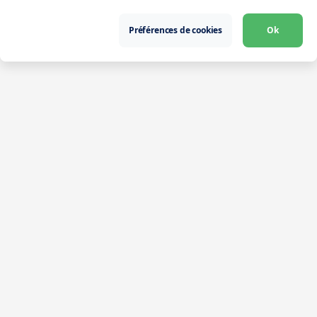
Préférences de cookies
Ok
Télécharger l’app
Intérimaire
Partner
Entreprises
Problématiques
Solutions
L'univers iziwork