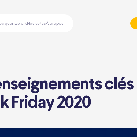
ourquoi iziwork
Nos actus
À propos
 enseignements clés
ck Friday 2020